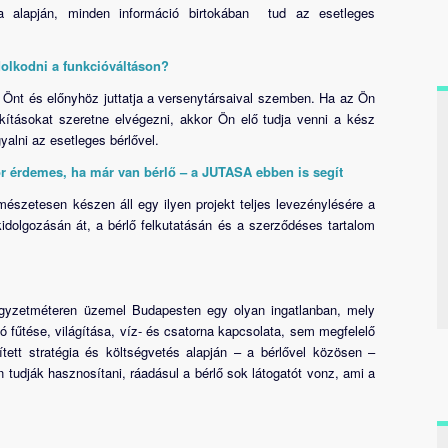
ia alapján, minden információ birtokában tud az esetleges
dolkodni a funkcióváltáson?
 Önt és előnyhöz juttatja a versenytársaival szemben. Ha az Ön
lakításokat szeretne elvégezni, akkor Ön elő tudja venni a kész
gyalni az esetleges bérlővel.
kor érdemes, ha már van bérlő – a JUTASA ebben is segít
szetesen készen áll egy ilyen projekt teljes levezénylésére a
 kidolgozásán át, a bérlő felkutatásán és a szerződéses tartalom
gyzetméteren üzemel Budapesten egy olyan ingatlanban, mely
ló fűtése, világítása, víz- és csatorna kapcsolata, sem megfelelő
tett stratégia és költségvetés alapján – a bérlővel közösen –
on tudják hasznosítani, ráadásul a bérlő sok látogatót vonz, ami a