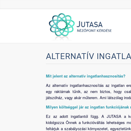
ALTERNATÍV INGATL
Mit jelent az alternatív ingatlanhasznosítás?
Az alternatív ingatlanhasznosítás az ingatlan er
egy raktárnak tűnik, az nem biztos, hogy csak 
játszóház, vagy akár műterem. Ami látszólag iroda,
Milyen költséggel jár az ingatlan funkciójának
Ez az adott ingatlantól függ. A JUTASA a kere
kidolgozza Önnek a funkcióváltás lehetséges mod
feltárjuk a szabályozási környezetet, egyeztetün