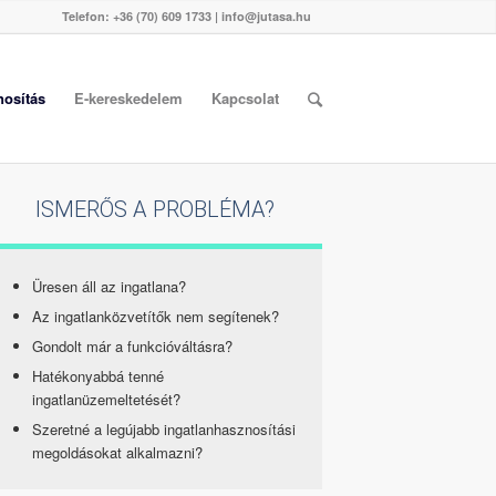
Telefon:
+36 (70) 609 1733
|
info@jutasa.hu
nosítás
E-kereskedelem
Kapcsolat
ISMERŐS A PROBLÉMA?
Üresen áll az ingatlana?
Az ingatlanközvetítők nem segítenek?
Gondolt már a funkcióváltásra?
Hatékonyabbá tenné
ingatlanüzemeltetését?
Szeretné a legújabb ingatlanhasznosítási
megoldásokat alkalmazni?