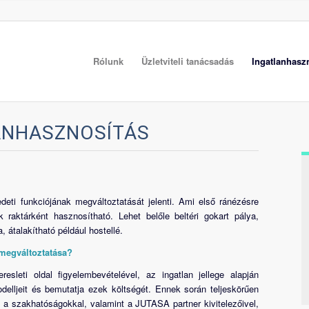
Rólunk
Üzletviteli tanácsadás
Ingatlanhasz
ANHASZNOSÍTÁS
edeti funkciójának megváltoztatását jelenti. Ami első ránézésre
raktárként hasznosítható. Lehet belőle beltéri gokart pálya,
 átalakítható például hostellé.
 megváltoztatása?
sleti oldal figyelembevételével, az ingatlan jellege alapján
elljeit és bemutatja ezek költségét. Ennek során teljeskörűen
k a szakhatóságokkal, valamint a JUTASA partner kivitelezőivel,