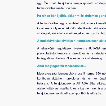
így Ön mint tulajdonos megalapozott stratég
funkcióváltás mellett dönteni.
Ha nincs bérlőjelölt, akkor miért érdemes gon
A funkcióváltás egy szemléletmód, amely kiemeli
ingatlanára olyan érdeklődő jelentkezik, aki áta
stratégiát, előre látja a költségeket, és így tud tár
A funkcióváltást kivitelezni természetesen ak
A teljeskörű megoldások híveként a JUTASA termé
piackutatástól kezdve a funkcióváltási stratégia
letárgyalásán keresztül egészen a kivitelezésig.
Ahol megfogadták tanácsainkat…
Magyarország legnagyobb crossfit terme 650 né
korábban raktárként funkcionált, és nem volt önál
bejárata. A tulajdonosok a JUTASA által elkészí
átalakították az ingatlant, és a így nem raktár ár
tulajdonosoknak üzleti szempontból is előnyös.